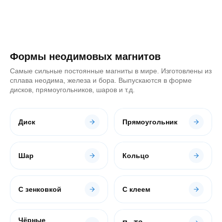
info@mirmagnitov.ru
+7 (800) 350-31-51
Перезвоните мне
Ответим за 15 минут.
Формы неодимовых магнитов
Самые сильные постоянные магниты в мире. Изготовлены из
сплава неодима, железа и бора. Выпускаются в форме
дисков, прямоугольников, шаров и т.д.
Диск
Прямоугольник
Шар
Кольцо
С зенковкой
С клеем
Чёрные