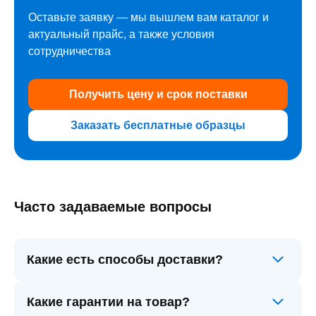
Оставьте заявку — мы вышлем вам каталог и
актуальный прайс, а также условия
сотрудничества
Получить цену и срок поставки
Заказать бесплатные образцы
Часто задаваемые вопросы
Какие есть способы доставки?
Заказ можно забрать самовывозом (бесплатно)
Какие гарантии на товар?
со склада в Москве. По Москве и Санкт-