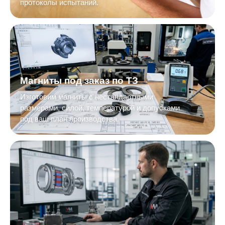
протоколы испытаний.
Магниты под заказ по ТЗ
Изготовим магниты с нестандартными
размерами, силой, температурой и допусками
под ваш план производства.