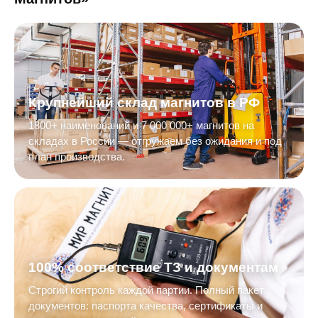
Крупнейший склад магнитов в РФ
1800+ наименований и 7 000 000+ магнитов на
складах в России — отгружаем без ожидания и под
план производства.
100% соответствие ТЗ и документам
Строгий контроль каждой партии. Полный пакет
документов: паспорта качества, сертификаты и